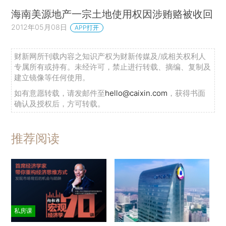
海南美源地产一宗土地使用权因涉贿赂被收回
2012年05月08日
APP打开
财新网所刊载内容之知识产权为财新传媒及/或相关权利人
专属所有或持有。未经许可，禁止进行转载、摘编、复制及
建立镜像等任何使用。
如有意愿转载，请发邮件至
hello@caixin.com
，获得书面
确认及授权后，方可转载。
推荐阅读
私房课