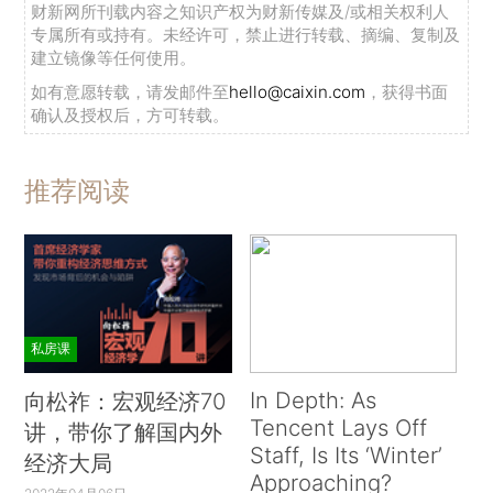
财新网所刊载内容之知识产权为财新传媒及/或相关权利人
专属所有或持有。未经许可，禁止进行转载、摘编、复制及
建立镜像等任何使用。
如有意愿转载，请发邮件至
hello@caixin.com
，获得书面
确认及授权后，方可转载。
推荐阅读
私房课
In Depth: As
向松祚：宏观经济70
Tencent Lays Off
讲，带你了解国内外
Staff, Is Its ‘Winter’
经济大局
Approaching?