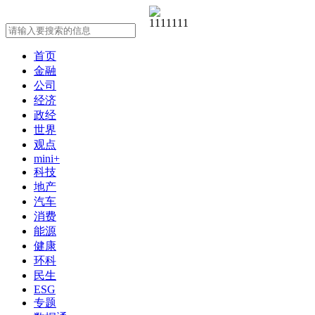
首页
金融
公司
经济
政经
世界
观点
mini+
科技
地产
汽车
消费
能源
健康
环科
民生
ESG
专题