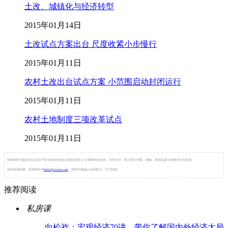
土改、城镇化与经济转型
2015年01月14日
土改试点方案出台 尺度收紧小步慢行
2015年01月11日
农村土改出台试点方案 小范围启动封闭运行
2015年01月11日
农村土地制度三项改革试点
2015年01月11日
财新网所刊载内容之知识产权为财新传媒及/或相关权利人专属所有或持有。未经许可，禁止进行转载、摘编、复制及建立镜像等任何使用。
如有意愿转载，请发邮件至
hello@caixin.com
，获得书面确认及授权后，方可转载。
推荐阅读
私房课
向松祚：宏观经济70讲，带你了解国内外经济大局