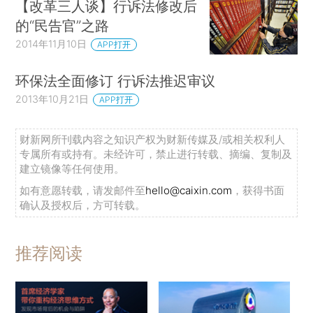
【改革三人谈】行诉法修改后
的“民告官”之路
2014年11月10日
APP打开
环保法全面修订 行诉法推迟审议
2013年10月21日
APP打开
财新网所刊载内容之知识产权为财新传媒及/或相关权利人
专属所有或持有。未经许可，禁止进行转载、摘编、复制及
建立镜像等任何使用。
如有意愿转载，请发邮件至
hello@caixin.com
，获得书面
确认及授权后，方可转载。
推荐阅读