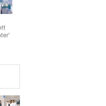
ff
nter’