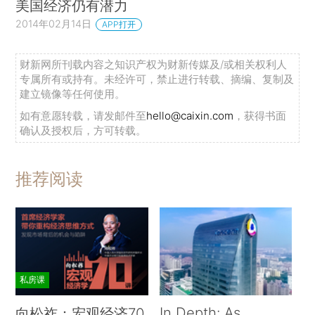
美国经济仍有潜力
2014年02月14日
APP打开
财新网所刊载内容之知识产权为财新传媒及/或相关权利人
专属所有或持有。未经许可，禁止进行转载、摘编、复制及
建立镜像等任何使用。
如有意愿转载，请发邮件至
hello@caixin.com
，获得书面
确认及授权后，方可转载。
推荐阅读
私房课
In Depth: As
向松祚：宏观经济70